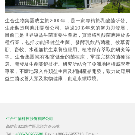
TW
EN
CN
反芻動物
SYNPET® TRENAL腎臟保健配方
生合生物集團成立於2000年，是一家專精於乳酸菌研發、
色素植物
生產製造與應用開發公司。經過10多年來的努力與發展，
目前已是世界級益生菌重要生產廠，實際將乳酸菌應用於多
種行業，包括功能保健益生菌、發酵乳飲品菌種、牧草青
貯、畜牧、水產無抗生素養殖應用、植物保存萃取的研究等
等。生合集團擁有相當健全的菌種庫，掌握完整的菌種篩
選、開發及生產關鍵技術。研究所結合了亞洲地區權威學者
專家，不斷地深入各類益生菌及相關產品開發，致力於應用
益生菌改善人類及動物健康，創造永續環境。
生合生物科技股份有限公司
高雄市821路竹區北嶺六路66號
Tel：
+886-7-6955680
Fax：+886-7-6955713
Email：