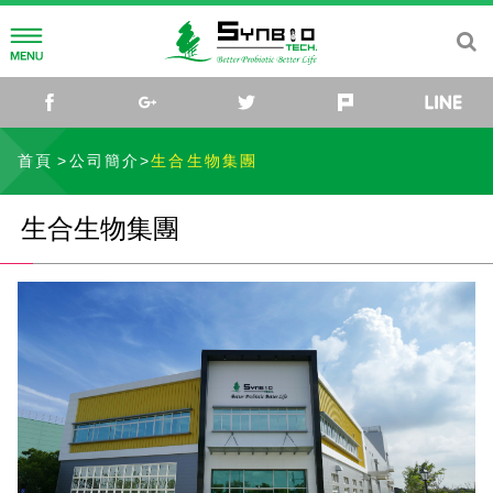
公司簡介
facebook
google+
twitter
plurk
生合生物集團
益生菌研發
首頁
公司簡介
生合生物集團
我們的使命
研發團隊
無抗養殖
生合生物集團
健康養殖
研發新知
無抗養殖理念
SYNPET®寵物保健
公司據點
解決方案
SYNPET® 機能性乳酸菌
媒體中心
家禽
SYNPET® GO 敏捷靈活配方
最新消息
聯絡我們
豬
SYNPET® IMMU舒敏護膚配方
活動消息
生合生物科技
水產
SYNPET® FIT體重管理配方
影音專區