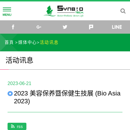
公司简介
facebook
google+
twitter
plurk
生合集团
益生菌研发
首頁
媒体中心
活动讯息
我们的使命
研发团队
无抗养殖
活动讯息
健康养殖
无抗养殖理念
媒体中心
2023-06-21
公司据点
解决方案
最新消息
联络我们
2023 美容保养暨保健生技展 (Bio Asia
家禽
活动讯息
2023)
生合生物科技
猪
影片
TW
EN
CN
rss
水产