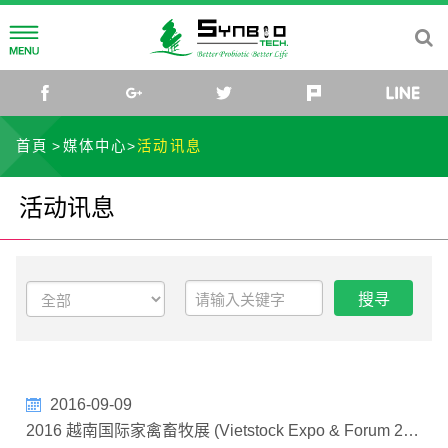
公司简介
facebook
google+
twitter
plurk
生合集团
益生菌研发
首頁
媒体中心
活动讯息
我们的使命
研发团队
无抗养殖
活动讯息
健康养殖
无抗养殖理念
媒体中心
公司据点
解决方案
最新消息
联络我们
家禽
活动讯息
生合生物科技
猪
影片
2016-09-09
TW
EN
CN
2016 越南国际家禽畜牧展 (Vietstock Expo & Forum 2016)
水产