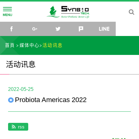
公司简介
facebook
google+
twitter
plurk
line
公司理念
研发中心
首頁
媒体中心
活动讯息
公司沿革
菌种研究所
媒体中心
活动讯息
公司组织
研究团队
最新消息
社会关怀
菌种库
活动讯息
联络我们
2022-05-25
Probiota Americas 2022
微生物体与乳酸菌应用研发中心
影片
TW
EN
CN
JP
rss