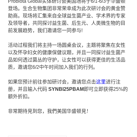
Probiota Global实体研讨会美国场将于6/1-6/3于华盛顿
登场。生合生物集团非常荣幸成为此次研讨会的黄金赞
助商。现场将汇集来自全球益生菌产业、学术界的专家
及领导者，共同探讨益生菌、后生元、人类微生物的目
前发展趋势，我们邀请您一同参与!
活动过程我们将主持一场圆桌会议，主题将聚焦在女性
以及怀孕妇女的健康保健议题，并且一同探讨益生菌产
品如何透过菌丛的守护，让女性可以获得更佳的生活品
质，邀请您6/2中午时间加入我们的行列。
如果您预计前往参加研讨会，邀请您点击
这里
进行注
册，并且输入代码
SYNBI25PBAM
即可立即获得25%的
额外折扣。
非常期待見到您，我們美国华盛顿見！