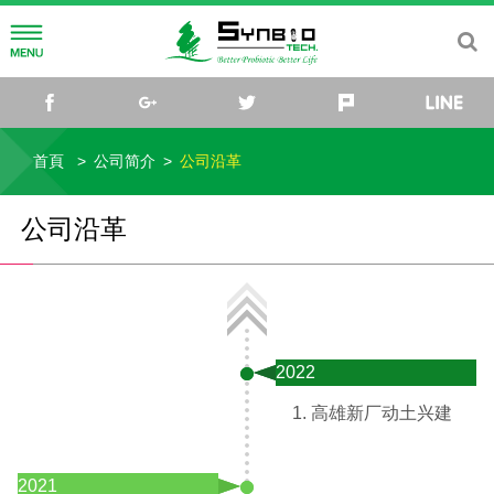
公司简介
facebook
google+
twitter
plurk
公司理念
研发中心
首頁
公司简介
公司沿革
公司沿革
菌种研究所
媒体中心
公司沿革
公司组织
研究团队
最新消息
社会关怀
菌种库
活动讯息
联络我们
微生物体与乳酸菌应用研发中心
影片
2022
TW
EN
CN
JP
高雄新厂动土兴建
2021