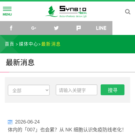
公司简介
facebook
google+
twitter
plurk
line
公司理念
研发中心
首頁
媒体中心
最新消息
公司沿革
菌种研究所
媒体中心
最新消息
公司组织
研究团队
最新消息
社会关怀
菌种库
活动讯息
联络我们
微生物体与乳酸菌应用研发中心
影片
TW
EN
CN
JP
2026-06-24
体内的「007」也会累？从 NK 细胞认识免疫防线老化！