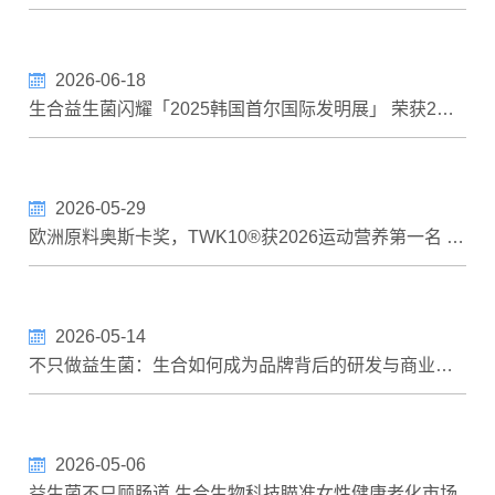
2026-06-18
生合益生菌闪耀「2025韩国首尔国际发明展」 荣获2金3银 萧美琴副总统亲自接见
2026-05-29
欧洲原料奥斯卡奖，TWK10®获2026运动营养第一名 评审肯定肠肌轴于植物蛋白配方的加值应用，生合荣登欧美亚领域三冠王
2026-05-14
不只做益生菌：生合如何成为品牌背后的研发与商业化平台
2026-05-06
益生菌不只顾肠道 生合生物科技瞄准女性健康老化市场