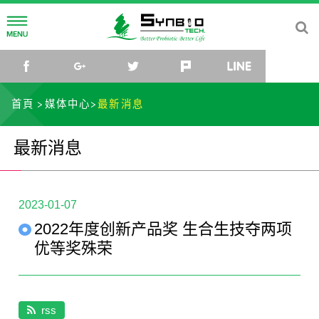
公司简介
facebook
google+
twitter
plurk
line
公司理念
研发中心
首頁
媒体中心
最新消息
公司沿革
菌种研究所
媒体中心
最新消息
公司组织
研究团队
最新消息
社会关怀
菌种库
活动讯息
联络我们
2023-01-07
2022年度创新产品奖 生合生技夺两项
微生物体与乳酸菌应用研发中心
影片
TW
EN
CN
JP
优等奖殊荣
rss