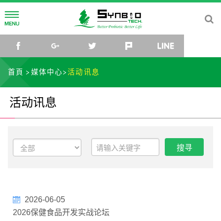
公司简介
facebook
google+
twitter
plurk
line
公司理念
研发中心
首頁
媒体中心
活动讯息
公司沿革
菌种研究所
媒体中心
活动讯息
公司组织
研究团队
最新消息
社会关怀
菌种库
活动讯息
联络我们
微生物体与乳酸菌应用研发中心
影片
TW
EN
CN
JP
2026-06-05
2026保健食品开发实战论坛