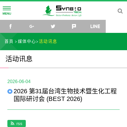
公司简介
facebook
google+
twitter
plurk
line
公司理念
研发中心
首頁
媒体中心
活动讯息
公司沿革
菌种研究所
媒体中心
活动讯息
公司组织
研究团队
最新消息
社会关怀
菌种库
活动讯息
联络我们
2026-06-04
2026 第31届台湾生物技术暨生化工程
微生物体与乳酸菌应用研发中心
影片
TW
EN
CN
JP
国际研讨会 (BEST 2026)
rss