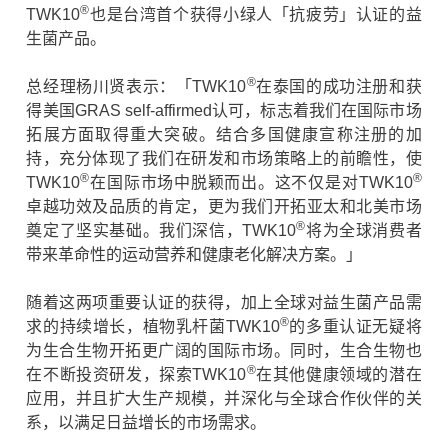
®
TWK10
也是台湾首个获得小绿人「抗疲劳」认证的益
生菌产品。
®
总经理杨川贤表示：「TWK10
在泰国的成功注册和获
得美国GRAS self-affirmed认可，标志着我们在国际市场
拓展方面取得重大突破。结合多国健康宣称注册的加
持，充分体现了我们在研发和市场策略上的前瞻性，使
®
®
TWK10
在国际市场中脱颖而出。这不仅是对TWK10
卓越功效及品质的肯定，更为我们开拓亚太和北美市场
®
奠定了坚实基础。我们深信，TWK10
将为全球消费者
带来革命性的运动营养和健康老化解决方案。」
随着这两项重要认证的获得，加上全球对益生菌产品需
®
求的持续增长，植物乳杆菌TWK10
的多重认证无疑将
为生合生物开拓更广阔的国际市场。同时，生合生物也
®
在不断投资研发，探索TWK10
在其他健康领域的潜在
应用，并且扩大生产规模，并深化与全球合作伙伴的关
系，以满足日益增长的市场需求。