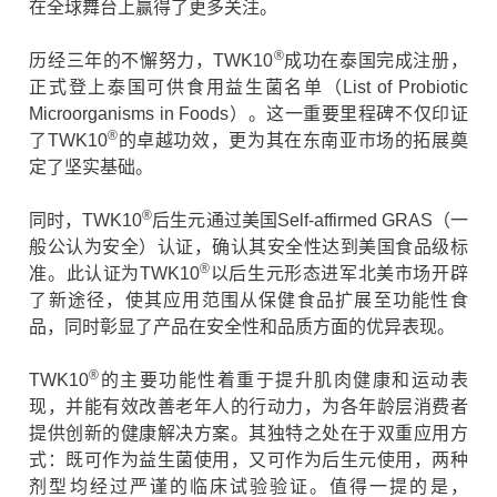
在全球舞台上赢得了更多关注。
®
历经三年的不懈努力，TWK10
成功在泰国完成注册，
正式登上泰国可供食用益生菌名单（List of Probiotic
Microorganisms in Foods）。这一重要里程碑不仅印证
®
了TWK10
的卓越功效，更为其在东南亚市场的拓展奠
定了坚实基础。
®
同时，TWK10
后生元通过美国Self-affirmed GRAS（一
般公认为安全）认证，确认其安全性达到美国食品级标
®
准。此认证为TWK10
以后生元形态进军北美市场开辟
了新途径，使其应用范围从保健食品扩展至功能性食
品，同时彰显了产品在安全性和品质方面的优异表现。
®
TWK10
的主要功能性着重于提升肌肉健康和运动表
现，并能有效改善老年人的行动力，为各年龄层消费者
提供创新的健康解决方案。其独特之处在于双重应用方
式：既可作为益生菌使用，又可作为后生元使用，两种
剂型均经过严谨的临床试验验证。值得一提的是，