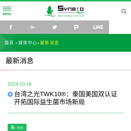
公司简介
facebook
google+
twitter
plurk
line
公司理念
研发中心
首頁
媒体中心
最新消息
公司沿革
菌种研究所
媒体中心
最新消息
公司组织
研究团队
最新消息
社会关怀
菌种库
活动讯息
联络我们
2024-10-16
台湾之光TWK10®：泰国美国双认证
微生物体与乳酸菌应用研发中心
影片
TW
EN
CN
JP
开拓国际益生菌市场新局
rss