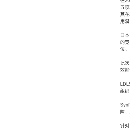
在2
五项
其在
用潜
日本
的竞
位。
此次
效抑
LD
组织
Syn
障，
针对