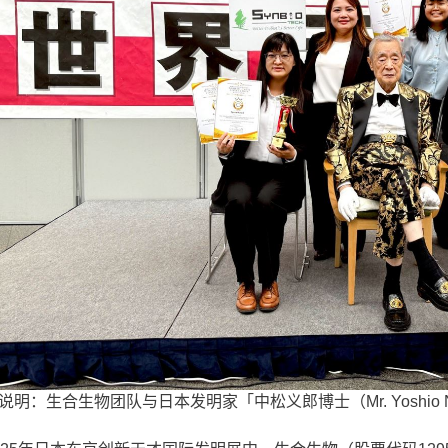
说明：生合生物团队与日本发明家「中松义郎博士（Mr. Yoshio N