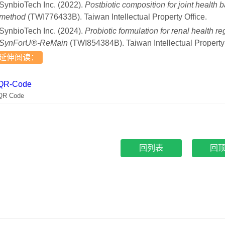
SynbioTech Inc. (2022).
Postbiotic composition for joint health
method
(TWI776433B). Taiwan Intellectual Property Office.
SynbioTech Inc. (2024).
Probiotic formulation for renal health r
SynForU®-ReMain
(TWI854384B). Taiwan Intellectual Property 
延伸阅读：
QR Code
回