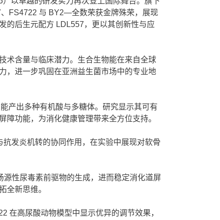
95）以卓越的研发实力再次登上国际舞台。旗下
57、FS4722 与 BY2—全数荣获金牌殊荣，展现
后生元配方 LDL557，更以其创新性与应
技术含量与临床潜力。生合生物能在来自全球
力，进一步巩固在亚洲益生菌市场中的专业地
，能产出多种有机酸与多糖体。研究显示其可有
屏障功能，为消化健康管理带来全方位支持。
节与抗发炎机转的协同作用，在实验中展现对软骨
降低肠源性尿毒素前驱物的生成，进而稳定消化道屏
拓全新思维。
S4722 在高尿酸动物模型中显示优异的调节效果，