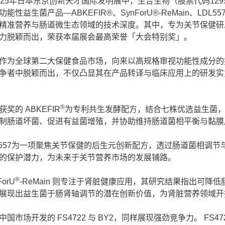
025年日本东京创新天才国际发明展中，生合生物（股票代码12
功能性益生菌产品—ABKEFIR®、SynForU®-ReMain、LDL5
精准营养与肠道微生态领域的技术深度。其中，专为关节保健研发的
力脱颖而出，荣获本届展会最高荣誉「大会特别奖」。
作为全球第二大保健食品市场，向来以高规格审视功能性成分的
争者中脱颖而出，不仅凸显其在产品转译与临床应用上的研发实
®
获奖的 ABKEFIR
为专利共生发酵配方，结合七株优选益生菌
制肠道坏菌、促进有益菌增殖，并协助维持肠道菌相平衡与黏膜
L557为一项聚焦关节保健的后生元创新配方，透过肠道菌相调
的保护潜力，为未来于关节营养市场的发展铺路。
®
ForU
-ReMain 则专注于肾脏健康应用，其研究结果指出可
展现出益生菌于肠肾轴调节的潜在创新价值，为肾脏营养领域开
中国市场开发的 FS4722 与 BY2，同样展现强劲竞争力。 F