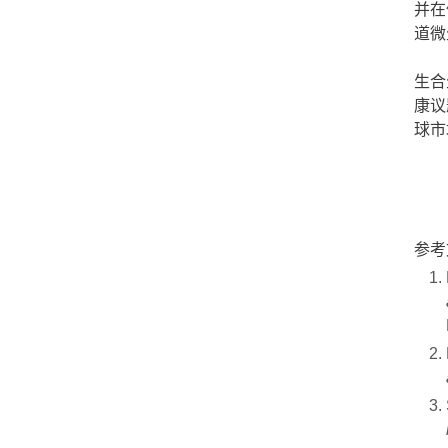
并在
道微
生合
康议
球市
参考