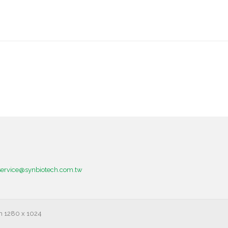
service@synbiotech.com.tw
on 1280 x 1024