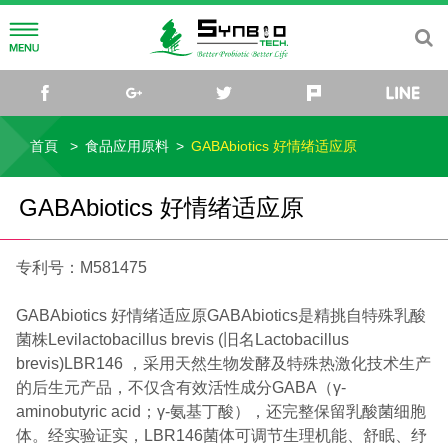
公司简介
facebook
google+
twitter
plurk
公司理念
研发中心
首頁
食品应用原料
GABAbiotics 好情绪适应原
公司沿革
菌种研究所
媒体中心
GABAbiotics 好情绪适应原
公司组织
研究团队
最新消息
社会关怀
专利号：M581475
菌种库
活动讯息
联络我们
GABAbiotics 好情绪适应原GABAbiotics是精挑自特殊乳酸
微生物体与乳酸菌应用研发中心
影片
菌株Levilactobacillus brevis (旧名Lactobacillus
TW
EN
CN
JP
brevis)LBR146 ，采用天然生物发酵及特殊热激化技术生产
的后生元产品，不仅含有效活性成分GABA（γ-
aminobutyric acid；γ-氨基丁酸），还完整保留乳酸菌细胞
体。经实验证实，LBR146菌体可调节生理机能、舒眠、纾