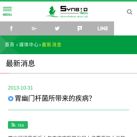
公司简介
facebook
google+
twitter
plurk
line
公司理念
研发中心
首頁
媒体中心
最新消息
公司沿革
菌种研究所
媒体中心
最新消息
公司组织
研究团队
最新消息
社会关怀
菌种库
活动讯息
联络我们
2013-10-31
胃幽门杆菌所带来的疾病？
微生物体与乳酸菌应用研发中心
影片
TW
EN
CN
JP
rss