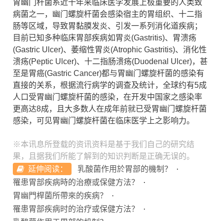
胃幽门杆菌系近十年来临床医学发展上极重要的人类致
病菌之一，幽门螺旋杆菌会感染宿主的胃组织、十二指
肠等区域，导致胃黏膜发炎、引发一系列消化道疾病；
目前已知多种临床胃部疾病如胃炎(Gastritis)、胃溃疡
(Gastric Ulcer)、萎缩性胃炎(Atrophic Gastritis)、消化性
溃疡(Peptic Ulcer)、十二指肠溃疡(Duodenal Ulcer)，甚
至是胃癌(Gastric Cancer)都与胃幽门螺旋杆菌的感染有
直接的关系，根据流行病学的调查及统计，全球约有5成
人口受胃幽门螺旋杆菌的感染，在开发中国家之感染率
更高达8成，且大多数人在成年前就已受胃幽门螺旋杆菌
感染，可见胃幽门螺旋杆菌在临床医学上之影响力。
※本讯息所登载的资讯资料是基于我们自己的研究结
果，且据我们所能了解到的知识判断是正确无误的。
延伸阅读：
乳酸菌作用於胃部的機制？
罹患胃部疾病時的治療或保健方法？
胃幽門桿菌所帶來的疾病？
罹患胃部疾病时的治疗或保健方法？