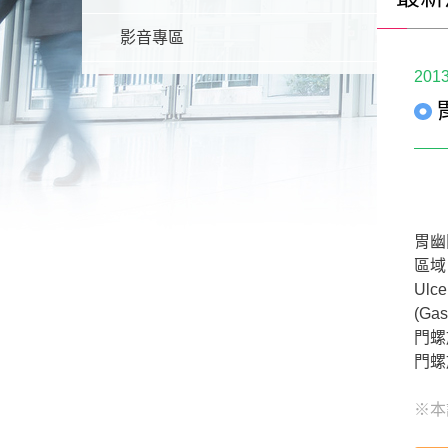
影音專區
2013
胃幽
區域
Ulc
(G
門螺
門螺
※本