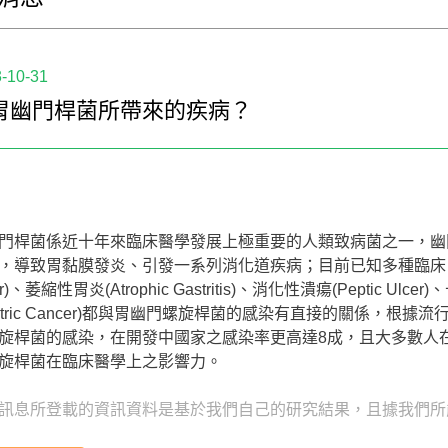
-10-31
胃幽門桿菌所帶來的疾病？
門桿菌係近十年來臨床醫學發展上極重要的人類致病菌之一，幽
，導致胃黏膜發炎、引發一系列消化道疾病；目前已知多種臨床胃部疾病如胃炎
er)、萎縮性胃炎(Atrophic Gastritis)、消化性潰瘍(Peptic Ulc
astric Cancer)都與胃幽門螺旋桿菌的感染有直接的關係，
旋桿菌的感染，在開發中國家之感染率更高達8成，且大多數人
旋桿菌在臨床醫學上之影響力。
訊息所登載的資訊資料是基於我們自己的研究結果，且據我們所