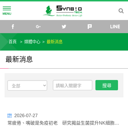
公司簡介
facebook
google+
twitter
plurk
公司理念
研發中心
首頁
媒體中心
最新消息
公司沿革
菌種研究所
媒體中心
最新消息
公司組織
研究團隊
最新消息
投資關係
菌種庫
活動訊息
公司治理
社會關懷
微生物體與乳酸菌應用研發中心
影音專區
公司基本資料
財務資訊
益生菌專欄
公司規章
每月營收
股東專欄
微生物新知
聯絡我們
2026-07-27
常疲倦、嘴破是免疫初老 研究揭益生菌提升NK細胞活性
董事會成員
財務報表
股東資訊
法人說明會
產業趨勢
TW
EN
CN
JP