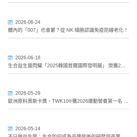
董事會決議
股東會
法人說明會
利害關係人專區
SynForU-ImmuUp LP28
2026-06-24
稽核資訊
主要股東名單
利害關係人專區
認識 NK 細胞與免疫老化
體內的「007」也會累？從 NK 細胞認識免疫防線老化！
獨立董事
LP28 如何喚醒 NK 細胞
獨董溝通情形
2026-06-18
生合益生菌閃耀「2025韓國首爾國際發明展」 榮獲2金3銀 蕭美琴副總統親自接見
功能委員會
履行誠信
2026-05-29
永續報告書
歐洲原料奧斯卡獎，TWK10®獲2026運動營養第一名 評審肯定腸肌軸於植物蛋白配方的加值應用，生合榮登歐美亞領域三冠王
2026-05-14
不只做益生菌：生合如何成為品牌背後的研發與商業化平臺