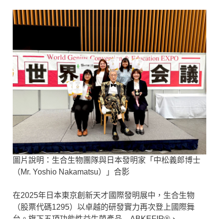
董事會決議
股東會
法人說明會
利害關係人專區
SynForU-ImmuUp LP28
稽核資訊
主要股東名單
利害關係人專區
認識 NK 細胞與免疫老化
獨立董事
LP28 如何喚醒 NK 細胞
獨董溝通情形
功能委員會
履行誠信
圖片說明：生合生物團隊與日本發明家「中松義郎博士
永續報告書
（Mr. Yoshio Nakamatsu）」合影
在2025年日本東京創新天才國際發明展中，生合生物
（股票代碼1295）以卓越的研發實力再次登上國際舞
台。旗下五項功能性益生菌產品—ABKEFIR®、