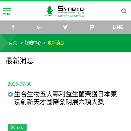
公司簡介
facebook
google+
twitter
plurk
公司理念
研發中心
首頁
媒體中心
最新消息
公司沿革
菌種研究所
媒體中心
最新消息
公司組織
研究團隊
最新消息
投資關係
2025-07-08
菌種庫
活動訊息
公司治理
社會關懷
生合生物五大專利益生菌榮獲日本東
微生物體與乳酸菌應用研發中心
影音專區
公司基本資料
財務資訊
益生菌專欄
京創新天才國際發明展六項大獎
公司規章
每月營收
股東專欄
微生物新知
聯絡我們
董事會成員
財務報表
股東資訊
法人說明會
產業趨勢
rss
TW
EN
CN
JP