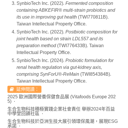
SynbioTech Inc. (2022).
Fermented composition
containing ABKEFIR® multi-strain probiotics and
its use in improving gut health
(TWI770811B).
Taiwan Intellectual Property Office.
SynbioTech Inc. (2022).
Postbiotic composition for
joint health based on strain LDL557 and its
preparation method
(TWI776433B). Taiwan
Intellectual Property Office.
SynbioTech Inc. (2024).
Probiotic formulation for
renal health regulation via gut-kidney axis,
comprising SynForU®-ReMain
(TWI854384B).
Taiwan Intellectual Property Office.
延伸閱讀：
2025 歐洲國際營養保健食品展 (Vitafoods Europe 202
5)
生合生物科技積極實踐企業社會責任 舉辦2024年百益
中學堂回饋社區
生合生物科技於亞洲生技大展引領環保風潮，展現ESG
承諾