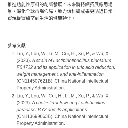
推進功能性原料的創新發展。未來將持續拓展應用場
景，深化全球市場佈局，致力讓科研成果更貼近日常，
實現從實驗室到生活的健康轉化。
參考文獻：
Liu, Y., Lou, W., Li, M., Cui, H., Xu, P., & Wu, X.
(2023).
A strain of Lactiplantibacillus plantarum
FS4722 and its application in uric acid reduction,
weight management, and anti-inflammation
(CN114507621B). China National Intellectual
Property Administration.
Liu, Y., Lou, W., Cui, H., Li, M., Xu, P., & Wu, X.
(2023).
A cholesterol-lowering Lactobacillus
paracasei BY2 and its applications
(CN113699063B). China National Intellectual
Property Administration.