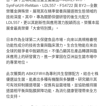
SynForU®-ReMain、LDL557、FS4722 與 BY2—全數
榮獲金牌殊榮，展現其在精準營養與腸道微生態領域的
技術深度。其中，專為關節保健研發的後生元配方
LDL557，更以其創新性與應用潛力脫穎而出，榮獲本屆
展會最高榮譽「大會特別獎」。
日本作為全球第二大保健食品市場，向來以高規格審視
功能性成分的技術含量與臨床潛力。生合生物能在來自
全球的競爭者中脫穎而出，不僅凸顯其在產品轉譯與臨
床應用上的研發實力，進一步鞏固在亞洲益生菌市場中
的專業地位。
此次獲獎的 ABKEFIR®為專利共生發酵配方，結合七株
優選益生菌，能產出多種有機酸與多醣體。研究顯示其
可有效抑制腸道壞菌、促進有益菌增殖，並協助維持腸
道菌相平衡與黏膜屏障功能，為消化健康管理帶來全方
位支持。