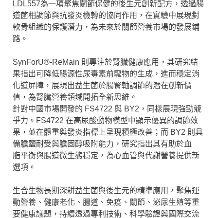
LDL557為一項聚焦關節保健的後生元創新配方，透過腸
道菌相調節與抗發炎機轉的協同作用，在實驗中展現對
軟骨組織的保護潛力，為未來於關節營養市場的發展鋪
路。
SynForU®-ReMain 則專注於腎臟健康應用，其研究結
果指出可降低腸源性尿毒素前驅物的生成，進而穩定消
化道屏障，展現出益生菌於腸腎軸調節的潛在創新價
值，為腎臟營養領域開拓全新思維。
針對中國市場開發的 FS4722 與 BY2，同樣展現強勁競
爭力。FS4722 在高尿酸動物模型中顯示優異的調節效
果，並在體重與發炎指標上呈現積極改善；而 BY2 則具
備膽鹽耐受與膽固醇吸附能力，研究指出其有助於血
脂平衡與腸道微生態穩定，為心血管與代謝營養提供新
選項。
生合生物長期深耕益生菌與後生元的精準應用，聚焦運
動營養、健康老化、腸道、免疫、關節、泌尿生殖等重
要健康議題，持續透過專利技術、科學驗證與國際交流